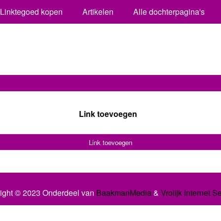
Linktegoed kopen
Artikelen
Alle dochterpagina's
Link toevoegen
Link toevoegen
ight © 2023 Onderdeel van
BaakmanMedia
&
Vrolijk Internet S